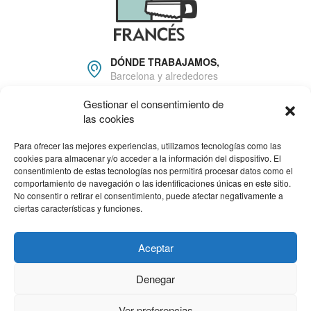
DÓNDE TRABAJAMOS,
Barcelona y alrededores
Gestionar el consentimiento de
666 22 81 16
las cookies
info@carpinteriafrances.c
om
Para ofrecer las mejores experiencias, utilizamos tecnologías como las
cookies para almacenar y/o acceder a la información del dispositivo. El
consentimiento de estas tecnologías nos permitirá procesar datos como el
HORARIO DE TRABAJO
comportamiento de navegación o las identificaciones únicas en este sitio.
Lun - Viernes: 09.00am a
No consentir o retirar el consentimiento, puede afectar negativamente a
18.00pm
ciertas características y funciones.
Programa Kit Digital cofinanciado por los Fondos Next Generation
(EU) del mecanismo de recuperación y resiliencia.
Aceptar
Denegar
Ver preferencias