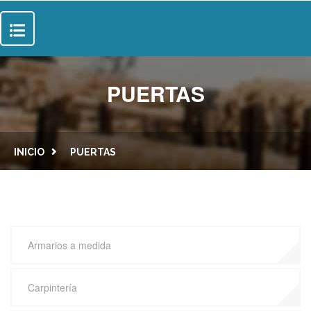
INICIO
PUERTAS
SOBRE NOSOTROS
SERVICIOS
INICIO
PUERTAS
SUELOS
PROYECTOS
PUERTAS
CONTACTO
Armarios a medida
Carpintería