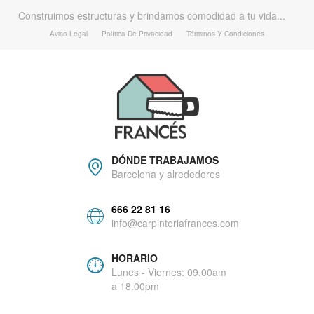
Construimos estructuras y brindamos comodidad a tu vida...
Aviso Legal
Política De Privacidad
Términos Y Condiciones
DÓNDE TRABAJAMOS
Barcelona y alrededores
666 22 81 16
info@carpinteriafrances.com
HORARIO
Lunes - Viernes: 09.00am
a 18.00pm