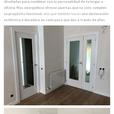
diseñadas para combinar con la personalidad de tu hogar u
oficina
.
Nos enorgullece ofrecer puertas que no solo cumplen
su propósito funcional
, sino que también hacen
una declaración
estilística y duradera en cada paso que das a través de ellas
.