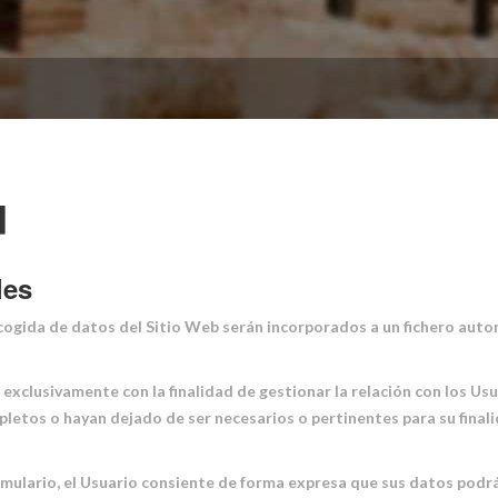
d
les
cogida de datos del Sitio Web serán incorporados a un fichero aut
 exclusivamente con la finalidad de gestionar la relación con los Us
etos o hayan dejado de ser necesarios o pertinentes para su finalid
mulario, el Usuario consiente de forma expresa que sus datos podrá