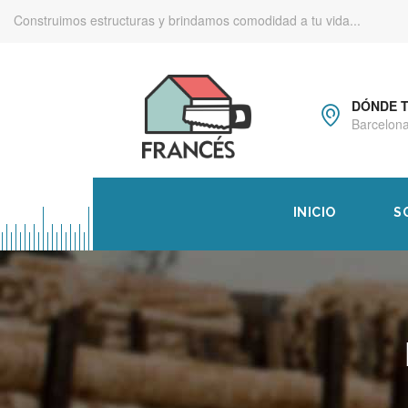
Construimos estructuras y brindamos comodidad a tu vida...
DÓNDE 
Barcelona
INICIO
S