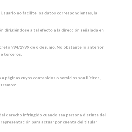
Usuario no facilite los datos correspondientes, la
n dirigiéndose a tal efecto a la dirección señalada en
eto 994/1999 de 6 de junio. No obstante lo anterior,
de terceros.
a páginas cuyos contenidos o servicios son ilícitos,
extremos:
 del derecho infringido cuando sea persona distinta del
e representación para actuar por cuenta del titular