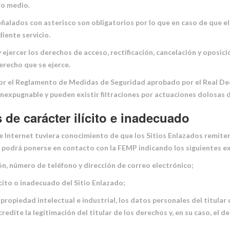
ro medio.
ñalados con asterisco son obligatorios por lo que en caso de que el 
iente servicio.
jercer los derechos de acceso, rectificación, cancelación y oposició
derecho que se ejerce.
or el Reglamento de Medidas de Seguridad aprobado por el Real Decr
inexpugnable y pueden existir filtraciones por actuaciones dolosas 
de carácter ilícito e inadecuado
de Internet tuviera conocimiento de que los Sitios Enlazados remiten 
al podrá ponerse en contacto con la FEMP indicando los siguientes 
n, número de teléfono y dirección de correo electrónico;
ícito o inadecuado del Sitio Enlazado;
propiedad intelectual e industrial, los datos personales del titular
dite la legitimación del titular de los derechos y, en su caso, el d