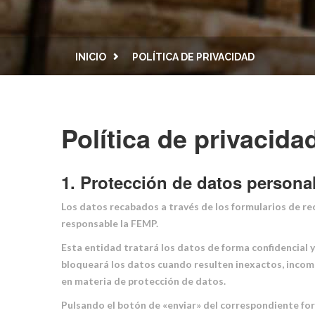
INICIO
POLÍTICA DE PRIVACIDAD
Política de privacida
1. Protección de datos persona
Los datos recabados a través de los formularios de re
responsable la FEMP.
Esta entidad tratará los datos de forma confidencial y
bloqueará los datos cuando resulten inexactos, incompl
en materia de protección de datos.
Pulsando el botón de «enviar» del correspondiente for