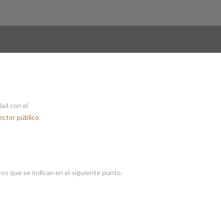
dad con el
ector público
.
tos que se indican en el siguiente punto.