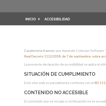
INICIO
ACCESIBILIDAD
Carpinteria frances
que depende Codesian Software Te
Real Decreto 1112/2018, de 7 de septiembre, sobre acces
La presente declaración de accesibilidad se aplica al sit
SITUACIÓN DE CUMPLIMIENTO
Este sitio web es parcialmente conforme con el
RD 111
CONTENIDO NO ACCESIBLE
El contenido que se recoge a continuación no es accesib