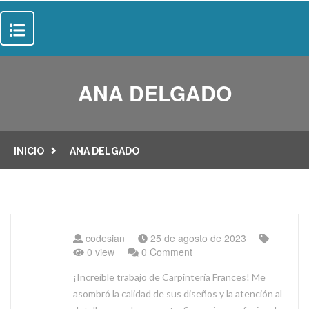
INICIO
ANA DELGADO
SOBRE NOSOTROS
SERVICIOS
INICIO
ANA DELGADO
SUELOS
PROYECTOS
PUERTAS
CONTACTO
codesian
25 de agosto de 2023
0 view
0 Comment
¡Increíble trabajo de Carpintería Frances! Me
asombró la calidad de sus diseños y la atención al