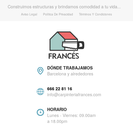
Construimos estructuras y brindamos comodidad a tu vida...
Aviso Legal
Política De Privacidad
Términos Y Condiciones
DÓNDE TRABAJAMOS
Barcelona y alrededores
666 22 81 16
info@carpinteriafrances.com
HORARIO
Lunes - Viernes: 09.00am
a 18.00pm