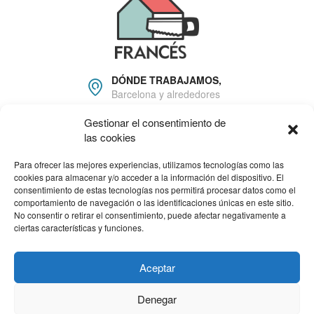
DÓNDE TRABAJAMOS,
Barcelona y alrededores
Gestionar el consentimiento de
666 22 81 16
las cookies
info@carpinteriafrances.c
om
Para ofrecer las mejores experiencias, utilizamos tecnologías como las
cookies para almacenar y/o acceder a la información del dispositivo. El
consentimiento de estas tecnologías nos permitirá procesar datos como el
HORARIO DE TRABAJO
comportamiento de navegación o las identificaciones únicas en este sitio.
Lun - Viernes: 09.00am a
No consentir o retirar el consentimiento, puede afectar negativamente a
18.00pm
ciertas características y funciones.
Programa Kit Digital cofinanciado por los Fondos Next Generation
(EU) del mecanismo de recuperación y resiliencia.
Aceptar
Denegar