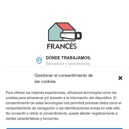
DÓNDE TRABAJAMOS,
Barcelona y alrededores
Gestionar el consentimiento de
666 22 81 16
las cookies
info@carpinteriafrances.c
om
Para ofrecer las mejores experiencias, utilizamos tecnologías como las
cookies para almacenar y/o acceder a la información del dispositivo. El
consentimiento de estas tecnologías nos permitirá procesar datos como el
HORARIO DE TRABAJO
comportamiento de navegación o las identificaciones únicas en este sitio.
Lun - Viernes: 09.00am a
No consentir o retirar el consentimiento, puede afectar negativamente a
18.00pm
ciertas características y funciones.
Programa Kit Digital cofinanciado por los Fondos Next Generation