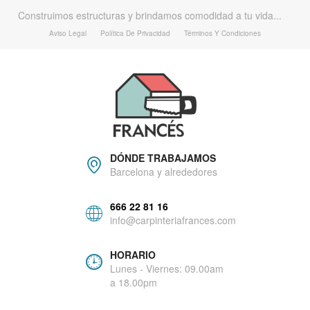
Construimos estructuras y brindamos comodidad a tu vida...
Aviso Legal
Política De Privacidad
Términos Y Condiciones
DÓNDE TRABAJAMOS
Barcelona y alrededores
666 22 81 16
info@carpinteriafrances.com
HORARIO
Lunes - Viernes: 09.00am
a 18.00pm